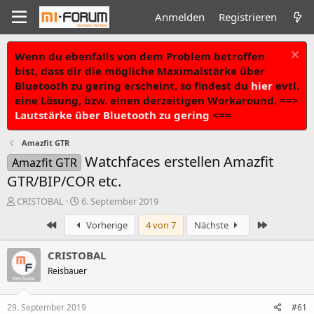
Anmelden
Registrieren
Wenn du ebenfalls von dem Problem betroffen
bist, dass dir die mögliche Maximalstärke über
Bluetooth zu gering erscheint, so findest du
hier
evtl.
eine Lösung, bzw. einen derzeitigen Workaround. ==>
Lautstärke über Bluetooth zu gering
<==
Amazfit GTR
Watchfaces erstellen Amazfit
Amazfit GTR
GTR/BIP/COR etc.
T
B
CRISTOBAL
6. September 2019
h
e
Erste
Letzte
Vorherige
4 von 7
Nächste
e
g
m
i
e
n
CRISTOBAL
n
n
Reisbauer
s
d
t
a
a
t
29. September 2019
#61