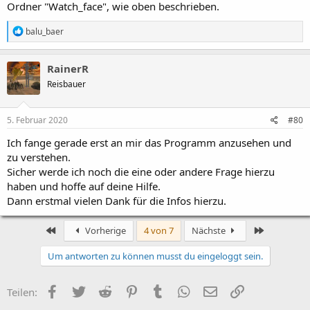
Ordner "Watch_face", wie oben beschrieben.
R
balu_baer
e
a
c
RainerR
t
Reisbauer
i
o
n
s
5. Februar 2020
#80
:
Ich fange gerade erst an mir das Programm anzusehen und
zu verstehen.
Sicher werde ich noch die eine oder andere Frage hierzu
haben und hoffe auf deine Hilfe.
Dann erstmal vielen Dank für die Infos hierzu.
Erste
Letzte
Vorherige
4 von 7
Nächste
Um antworten zu können musst du eingeloggt sein.
Facebook
Zwitschern
Reddit
Pinterest
Tumblr
WhatsApp
E-Mail
Link
Teilen: