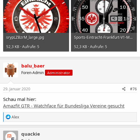
srypLZBzrM_large.jpg
Sports-Eintracht-Frankfurt-V1-Modular-Racer.jpg
52,3 KB · Aufrufe: 5
52,3 KB · Aufrufe: 5
balu_baer
Foren-Admin
Administrator
29. Januar 2020
#76
Schau mal hier:
Amazfit GTR - Watchface für Bundesliga Vereine gesucht
R
Alex
e
a
c
quackie
t