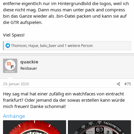
entferne eigentlich nur im Hintergrundbild die logos, weil ich
diese nicht mag. Dann muss man unter pack and compress
bin das Ganze wieder als .bin-Datei packen und kann sie auf
die GTR aufspielen.
Viel Spass!
R
Thomson
,
Hajue
,
balu_baer
und 1 weitere Person
e
a
c
quackie
t
Reisbauer
i
o
n
s
29. Januar 2020
#75
:
Hey sag mal hat einer zufällig ein watchfaces von eintracht
frankfurt? Oder jemand da der sowas erstellen kann würde
mich freuen! Danke schonmal!
Anhänge