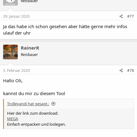
Reisbauer
i
o
n
s
29. Januar 2020
#77
:
Ja das habe ich schon gesehen aber hätte gerne mehr infos
ulauf der uhr
RainerR
Reisbauer
3. Februar 2020
#78
Hallo Oli,
kannst du mir zu diesem Tool
Trolleyandi hat gesagt.:
Hier der link zum download:
MEGA
Einfach entpacken und loslegen.