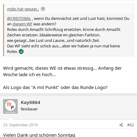
r
u
t
m
mido hat gesagt.:
e
r
@CRISTOBAL
, wenn Du demnächst zeit und Lust hast, könntest Du
an
diesem WF
was ändern?
Rolex durch Amazfit Schriftzug ersetzten. Krone durch Amazfit
Zeichen ersetzen. Idealerweise im gleichen Farbton.
wie gesagt...bei Lust und Laune...und natürlich Zeit.
Das WF sieht echt schick aus....aber wir haben ja nun mal keine
Rolex.
Wird gemacht, dieses WE ist etwas stressig... Anfang der
Woche lade ich es hoch...
Als Logo das "A mit Punkt" oder das Runde Logo?
Kay0864
Reisbauer
29. September 2019
#62
Vielen Dank und schönen Sonntag