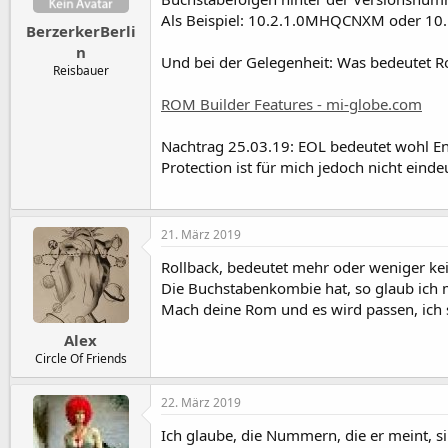
t
a
Als Beispiel: 10.2.1.0MHQCNXM oder 10.
BerzerkerBerli
a
t
r
u
n
Und bei der Gelegenheit: Was bedeutet R
t
m
Reisbauer
e
r
ROM Builder Features - mi-globe.com
Nachtrag 25.03.19: EOL bedeutet wohl End
Protection ist für mich jedoch nicht eind
21. März 2019
Rollback, bedeutet mehr oder weniger ke
Die Buchstabenkombie hat, so glaub ich 
Mach deine Rom und es wird passen, ich 
Alex
Circle Of Friends
22. März 2019
Ich glaube, die Nummern, die er meint, s