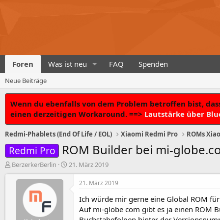
Foren
Was ist neu
FAQ
Spenden
Neue Beiträge
Wenn du ebenfalls von dem Problem betroffen bist, dass
einen derzeitigen Workaround. ==>
Lautstärke über Blu
Redmi-Phablets (End Of Life / EOL)
Xiaomi Redmi Pro
ROMs Xiao
ROM Builder bei mi-globe.
Redmi Pro
T
B
BerzerkerBerlin
21. März 2019
h
e
e
g
21. März 2019
m
i
Ich würde mir gerne eine Global ROM fü
e
n
n
n
Auf mi-globe com gibt es ja einen ROM Bu
s
d
Buchstabefolgen hinter der Versionsnu