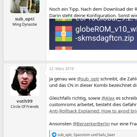
Noch ein Tipp. Nach dem Download der R
Darin steht deine Konfiguration. Sonst wir
sub_opti
Ming Dynastie
22. März 2019
Ja genau wie
@sub_opti
schreibt, die Za
und das CN in dieser Kombi bezeichnet di
Gleichfalls richtig, sowie
@Alex
es schreib
voth99
customroms arbeitet, besteht dies Gefahr 
Circle Of Friends
Anti-Rollback Explained: How to avoid br
Ansonsten
@BerzerkerBerlin
nur eine Fra
R
sub_opti
,
Spasstom
und
balu_baer