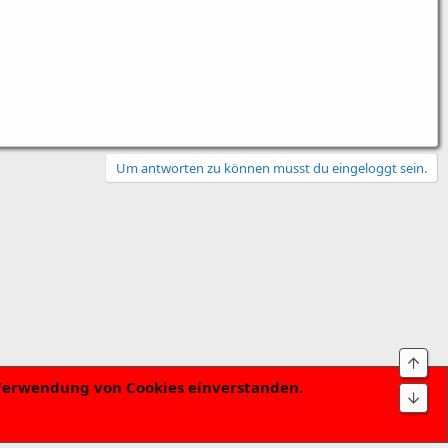
Um antworten zu können musst du eingeloggt sein.
Obe
r Verwendung von Cookies einverstanden.
 und Regeln
Datenschutzerklärung
Hilfe
Startseite
R
Unt
S
S