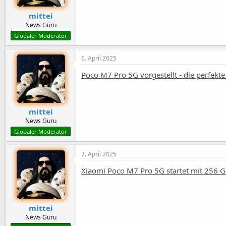
t
a
mittei
a
t
r
u
News Guru
t
m
Globaler Moderator
e
r
6. April 2025
Poco M7 Pro 5G vorgestellt - die perfek
mittei
News Guru
Globaler Moderator
7. April 2025
Xiaomi Poco M7 Pro 5G startet mit 256 G
mittei
News Guru