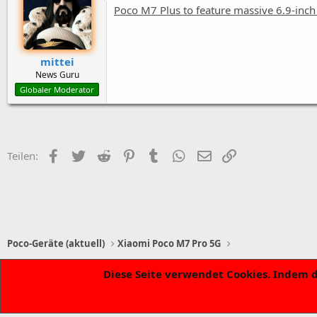
Poco M7 Plus to feature massive 6.9-inc
mittei
News Guru
Globaler Moderator
Facebook
Zwitschern
Reddit
Pinterest
Tumblr
WhatsApp
E-Mail
Link
Teilen:
Poco-Geräte (aktuell)
Xiaomi Poco M7 Pro 5G
Diese Seite verwendet Cookies. Indem d
bmd´s Light Theme
Deutsch [Du]