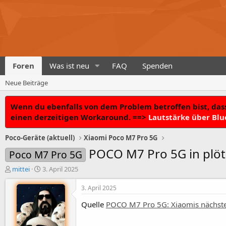
Foren
Was ist neu
FAQ
Spenden
Neue Beiträge
Wenn du ebenfalls von dem Problem betroffen bist, dass
einen derzeitigen Workaround. ==>
Lautstärke über Blu
Poco-Geräte (aktuell)
Xiaomi Poco M7 Pro 5G
POCO M7 Pro 5G in plötz
Poco M7 Pro 5G
T
B
mittei
3. April 2025
h
e
e
g
3. April 2025
m
i
Quelle
POCO M7 Pro 5G: Xiaomis nächster
e
n
n
n
s
d