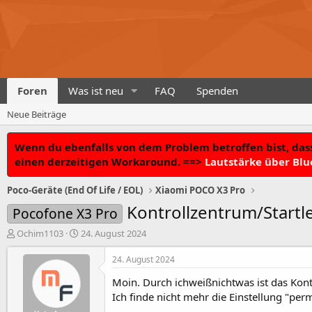
Foren
Was ist neu
FAQ
Spenden
Neue Beiträge
Wenn du ebenfalls von dem Problem betroffen bist, dass
einen derzeitigen Workaround. ==>
Lautstärke über Blu
Poco-Geräte (End Of Life / EOL)
Xiaomi POCO X3 Pro
Kontrollzentrum/Startl
Pocofone X3 Pro
T
B
Ochim1103
24. August 2024
h
e
e
g
24. August 2024
m
i
Moin. Durch ichweißnichtwas ist das Kontr
e
n
n
n
Ich finde nicht mehr die Einstellung "perm
s
d