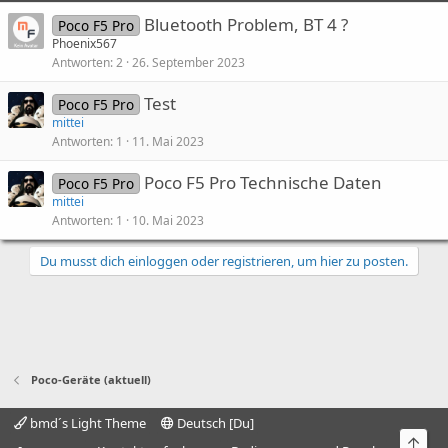
Bluetooth Problem, BT 4 ?
Poco F5 Pro
Phoenix567
Antworten
2
26. September 2023
Test
Poco F5 Pro
mittei
Antworten
1
11. Mai 2023
Poco F5 Pro Technische Daten
Poco F5 Pro
mittei
Antworten
1
10. Mai 2023
Du musst dich einloggen oder registrieren, um hier zu posten.
Poco-Geräte (aktuell)
bmd´s Light Theme
Deutsch [Du]
Obe