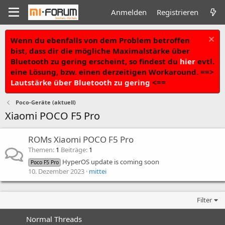
Anmelden
Registrieren
Wenn du ebenfalls von dem Problem betroffen
bist, dass dir die mögliche Maximalstärke über
Bluetooth zu gering erscheint, so findest du
hier
evtl.
eine Lösung, bzw. einen derzeitigen Workaround. ==>
Lautstärke über Bluetooth zu gering
<==
Poco-Geräte (aktuell)
Xiaomi POCO F5 Pro
ROMs Xiaomi POCO F5 Pro
Themen
1
Beiträge
1
HyperOS update is coming soon
Poco F5 Pro
10. Dezember 2023
mittei
Filter
Normal Threads